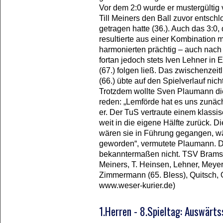
Vor dem 2:0 wurde er mustergülti
Till Meiners den Ball zuvor entsch
getragen hatte (36.). Auch das 3:0,
resultierte aus einer Kombination 
harmonierten prächtig – auch nach 
fortan jedoch stets Iven Lehner in 
(67.) folgen ließ. Das zwischenzei
(66.) übte auf den Spielverlauf nich
Trotzdem wollte Sven Plaumann die
reden: „Lemförde hat es uns zunäc
er. Der TuS vertraute einem klassi
weit in die eigene Hälfte zurück. D
wären sie in Führung gegangen, wä
geworden“, vermutete Plaumann. D
bekanntermaßen nicht. TSV Bramste
Meiners, T. Heinsen, Lehner, Meyer
Zimmermann (65. Bless), Quitsch, O
www.weser-kurier.de)
1.Herren - 8.Spieltag: Auswärt