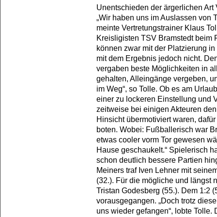
Unentschieden der ärgerlichen Art
„Wir haben uns im Auslassen von To
meinte Vertretungstrainer Klaus To
Kreisligisten TSV Bramstedt beim F
können zwar mit der Platzierung in 
mit dem Ergebnis jedoch nicht. Den
vergaben beste Möglichkeiten in al
gehalten, Alleingänge vergeben, u
im Weg“, so Tolle. Ob es am Urla
einer zu lockeren Einstellung und V
zeitweise bei einigen Akteuren den 
Hinsicht übermotiviert waren, dafü
boten. Wobei: Fußballerisch war B
etwas cooler vorm Tor gewesen wär
Hause geschaukelt.“ Spielerisch ha
schon deutlich bessere Partien hin
Meiners traf Iven Lehner mit seine
(32.). Für die mögliche und längst
Tristan Godesberg (55.). Dem 1:2 (
vorausgegangen. „Doch trotz diese
uns wieder gefangen“, lobte Tolle.