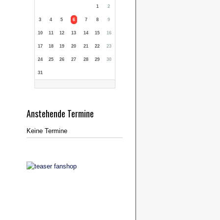
1
2
3
4
5
6
7
8
9
10
11
12
13
14
15
16
17
18
19
20
21
22
23
24
25
26
27
28
29
30
31
Anstehende Termine
Keine Termine