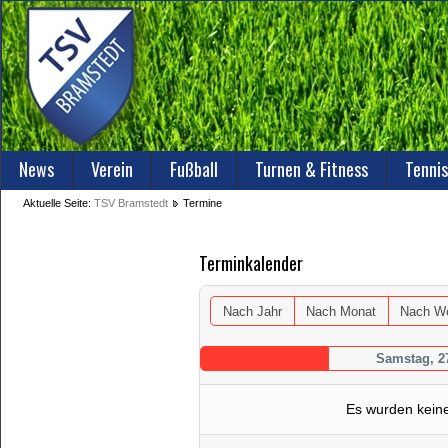
News
Verein
Fußball
Turnen & Fitness
Tennis
Aktuelle Seite:
TSV Bramstedt
Termine
Terminkalender
Nach Jahr
Nach Monat
Nach W
Samstag, 27
Es wurden kein