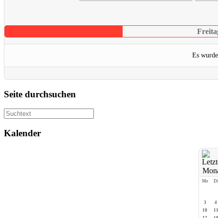
Freita
Es wurde
Seite durchsuchen
Kalender
Mo
D
3
4
10
1
17
1