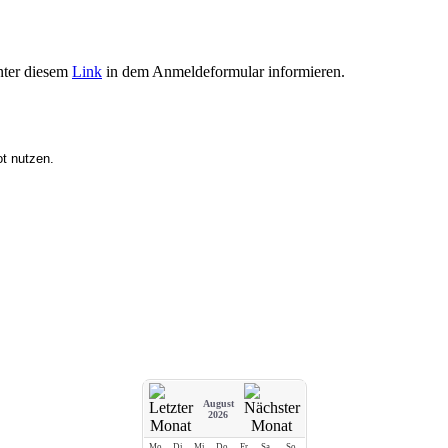
unter diesem
Link
in dem Anmeldeformular informieren.
t nutzen.
August
2026
Mo
Di
Mi
Do
Fr
Sa
So