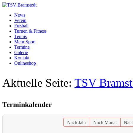
News
Verein
Fußball
Turnen & Fitness
Tennis
Mehr Sport
Termine
Galerie
Kontakt
Onlineshop
Aktuelle Seite:
TSV Bramst
Terminkalender
Nach Jahr
Nach Monat
Nac