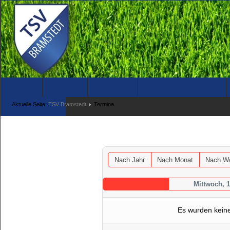
News
Verein
Fußball
Turnen & Fitness
Tennis
Aktuelle Seite:
TSV Bramstedt
Termine
Terminkalender
Nach Jahr
Nach Monat
Nach W
Mittwoch, 1
Es wurden kein