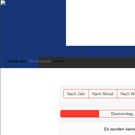
News
Verein
Fußball
Turnen & Fitness
Tennis
Aktuelle Seite:
TSV Bramstedt
Termine
Terminkalender
Nach Jahr
Nach Monat
Nach W
Donnerstag, 
Es wurden kein